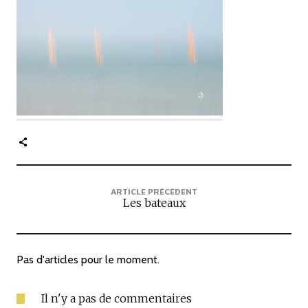
c
i
p
a
l
e
ARTICLE PRÉCÉDENT
Les bateaux
Pas d'articles pour le moment.
Il n'y a pas de commentaires