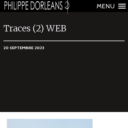
MENU
N
a
Traces (2) WEB
v
i
20 SEPTEMBRE 2023
g
a
t
i
o
n
p
r
i
n