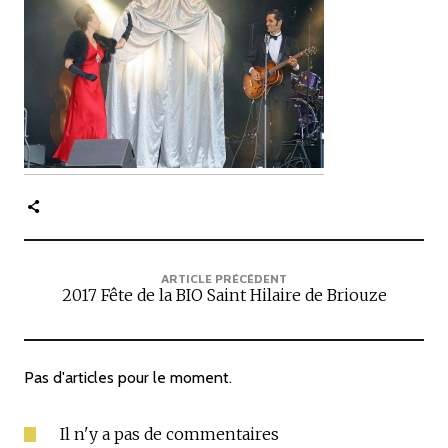
c
i
p
a
l
e
ARTICLE PRÉCÉDENT
2017 Fête de la BIO Saint Hilaire de Briouze
Pas d'articles pour le moment.
Il n'y a pas de commentaires