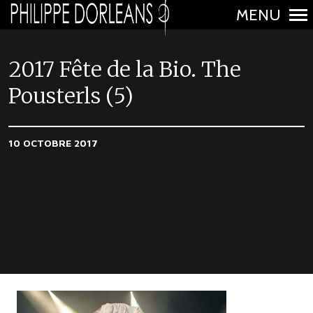
MENU
N
a
2017 Fête de la Bio. The
v
Pousterls (5)
i
g
a
10 OCTOBRE 2017
t
i
o
n
p
r
i
n