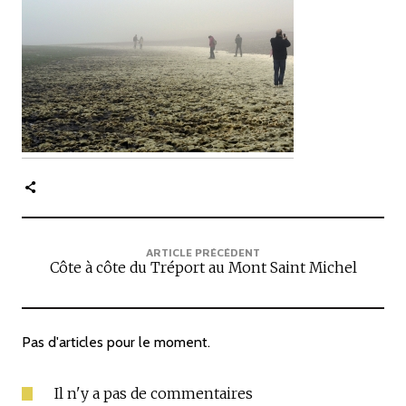
c
i
p
a
l
e
ARTICLE PRÉCÉDENT
Côte à côte du Tréport au Mont Saint Michel
Pas d'articles pour le moment.
Il n'y a pas de commentaires