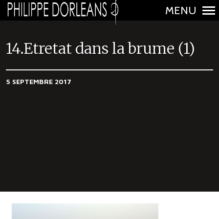
MENU
N
a
14.Etretat dans la brume (1)
v
i
5 SEPTEMBRE 2017
g
a
t
i
o
n
p
r
i
n