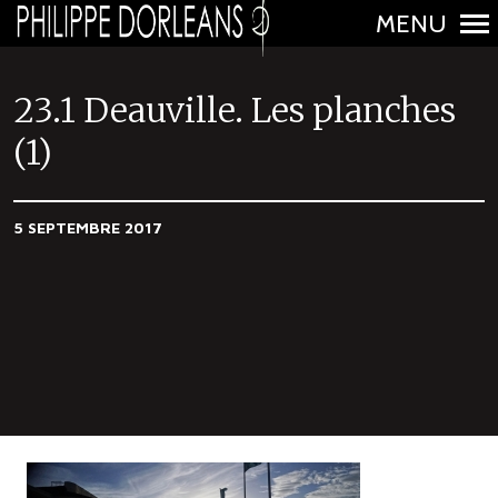
MENU
N
a
23.1 Deauville. Les planches
v
(1)
i
g
a
5 SEPTEMBRE 2017
t
i
o
n
p
r
i
n