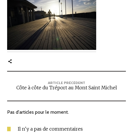
c
i
p
a
l
e
ARTICLE PRÉCÉDENT
Côte à côte du Tréport au Mont Saint Michel
Pas d'articles pour le moment.
Il n'y a pas de commentaires