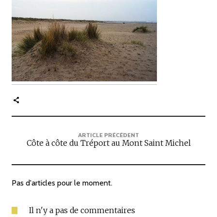
c
i
p
a
l
e
ARTICLE PRÉCÉDENT
Côte à côte du Tréport au Mont Saint Michel
Pas d'articles pour le moment.
Il n'y a pas de commentaires