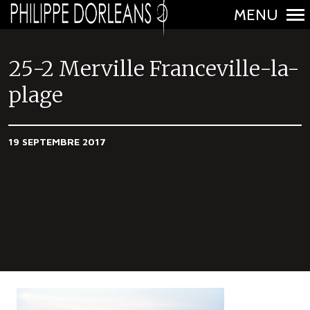
MENU
N
a
25-2 Merville Franceville-la-
v
plage
i
g
a
19 SEPTEMBRE 2017
t
i
o
n
p
r
i
n