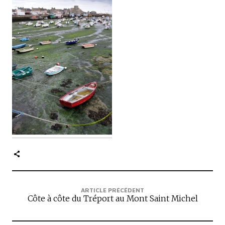
c
i
p
a
l
e
ARTICLE PRÉCÉDENT
Côte à côte du Tréport au Mont Saint Michel