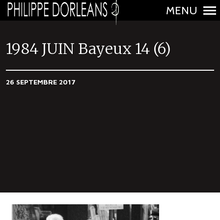
MENU
N
a
1984 JUIN Bayeux 14 (6)
v
i
26 SEPTEMBRE 2017
g
a
t
i
o
n
p
r
i
n