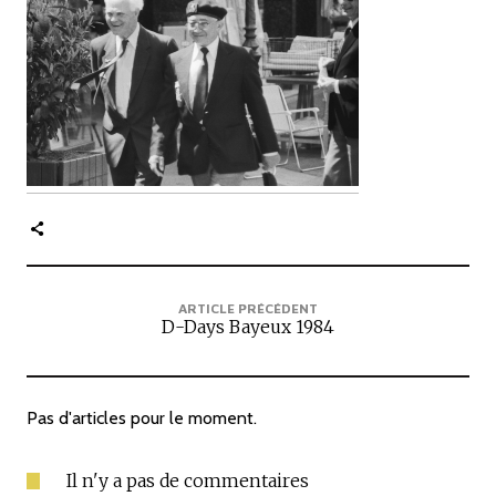
c
i
p
a
l
e
ARTICLE PRÉCÉDENT
D-Days Bayeux 1984
Pas d'articles pour le moment.
Il n'y a pas de commentaires