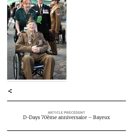
c
i
p
a
l
e
ARTICLE PRÉCÉDENT
D-Days 70ème anniversaire – Bayeux