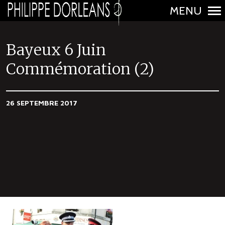
MENU
N
a
Bayeux 6 Juin
v
Commémoration (2)
i
g
a
26 SEPTEMBRE 2017
t
i
o
n
p
r
i
n