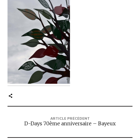
c
i
p
a
l
e
ARTICLE PRÉCÉDENT
D-Days 70ème anniversaire – Bayeux