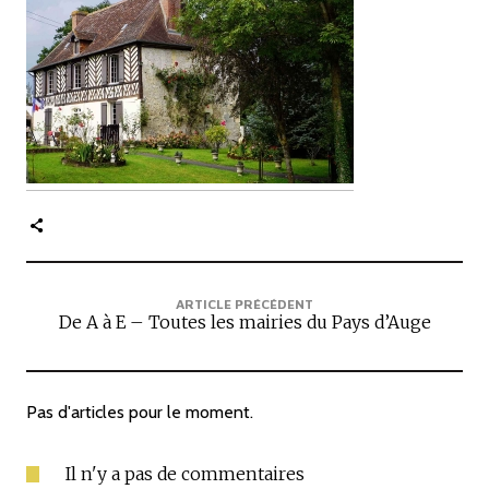
c
i
p
a
l
e
ARTICLE PRÉCÉDENT
De A à E – Toutes les mairies du Pays d’Auge
Pas d'articles pour le moment.
Il n'y a pas de commentaires