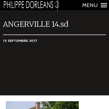
MENU
N
a
ANGERVILLE 14.sd
v
i
15 SEPTEMBRE 2017
g
a
t
i
o
n
p
r
i
n