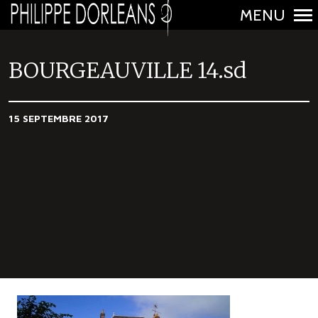
MENU
N
a
BOURGEAUVILLE 14.sd
v
i
15 SEPTEMBRE 2017
g
a
t
i
o
n
p
r
i
n