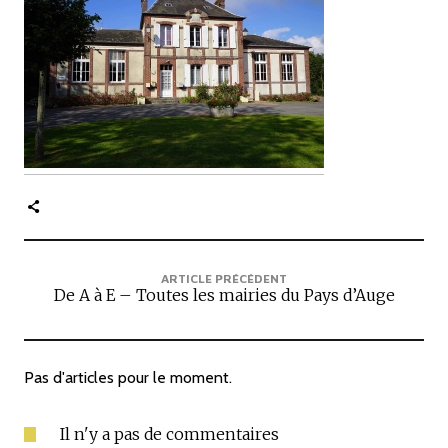
c
i
p
a
l
e
ARTICLE PRÉCÉDENT
De A à E – Toutes les mairies du Pays d’Auge
Pas d'articles pour le moment.
Il n'y a pas de commentaires