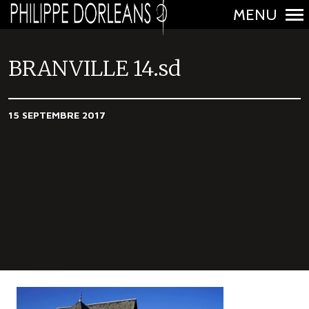
MENU
N
a
BRANVILLE 14.sd
v
i
15 SEPTEMBRE 2017
g
a
t
i
o
n
p
r
i
n