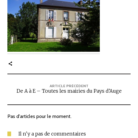
c
i
p
a
l
e
ARTICLE PRÉCÉDENT
De A à E – Toutes les mairies du Pays d’Auge
Pas d'articles pour le moment.
Il n'y a pas de commentaires