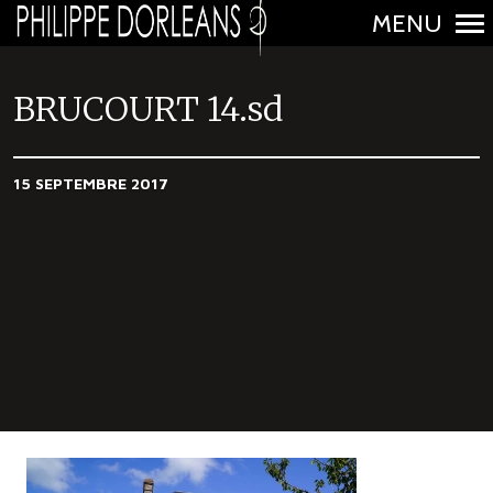
MENU
N
a
BRUCOURT 14.sd
v
i
15 SEPTEMBRE 2017
g
a
t
i
o
n
p
r
i
n