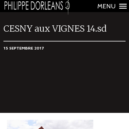
MENU
N
a
CESNY aux VIGNES 14.sd
v
i
15 SEPTEMBRE 2017
g
a
t
i
o
n
p
r
i
n