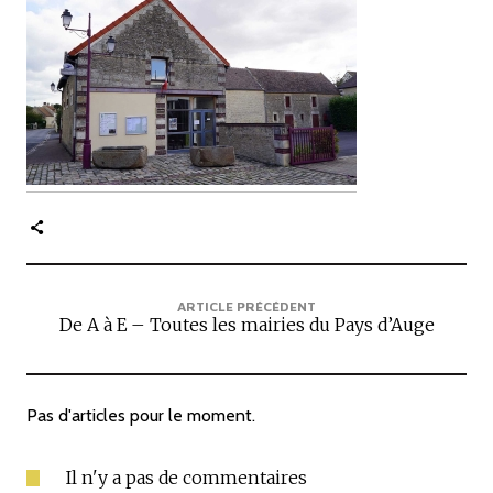
c
i
p
a
l
e
ARTICLE PRÉCÉDENT
De A à E – Toutes les mairies du Pays d’Auge
Pas d'articles pour le moment.
Il n'y a pas de commentaires