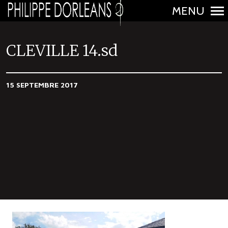
MENU
N
a
CLEVILLE 14.sd
v
i
15 SEPTEMBRE 2017
g
a
t
i
o
n
p
r
i
n