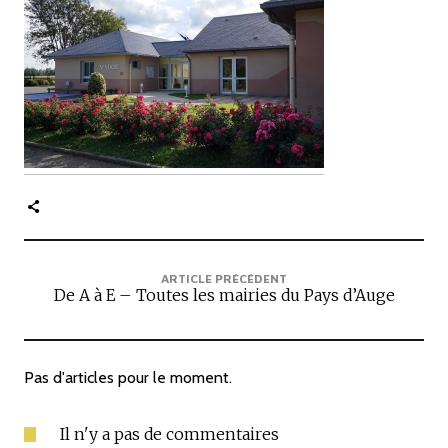
c
i
p
a
l
e
ARTICLE PRÉCÉDENT
De A à E – Toutes les mairies du Pays d’Auge
Pas d'articles pour le moment.
Il n'y a pas de commentaires