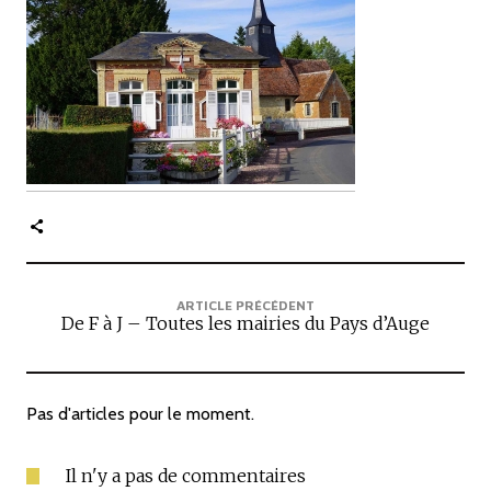
c
i
p
a
l
e
ARTICLE PRÉCÉDENT
De F à J – Toutes les mairies du Pays d’Auge
Pas d'articles pour le moment.
Il n'y a pas de commentaires