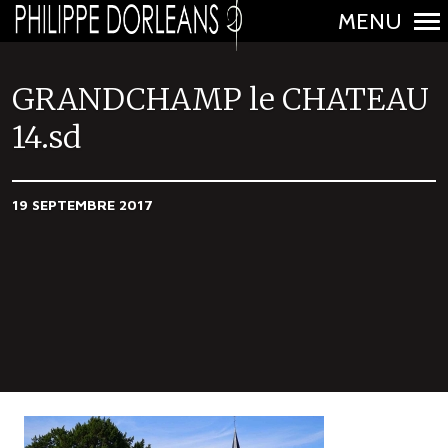
MENU
N
a
GRANDCHAMP le CHATEAU
v
14.sd
i
g
a
19 SEPTEMBRE 2017
t
i
o
n
p
r
i
n