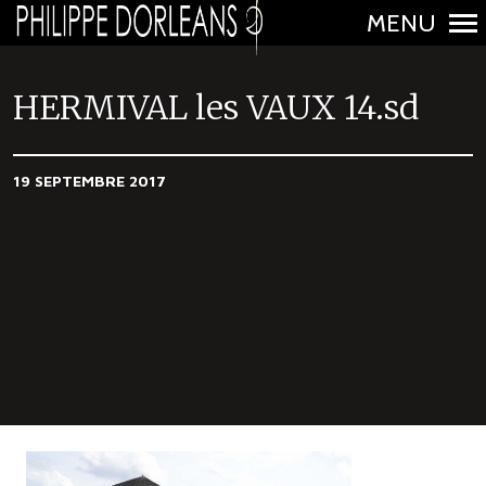
MENU
N
a
HERMIVAL les VAUX 14.sd
v
i
19 SEPTEMBRE 2017
g
a
t
i
o
n
p
r
i
n