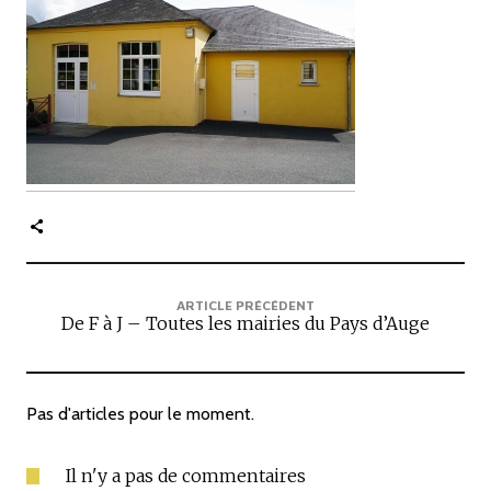
c
i
p
a
l
e
ARTICLE PRÉCÉDENT
De F à J – Toutes les mairies du Pays d’Auge
Pas d'articles pour le moment.
Il n'y a pas de commentaires