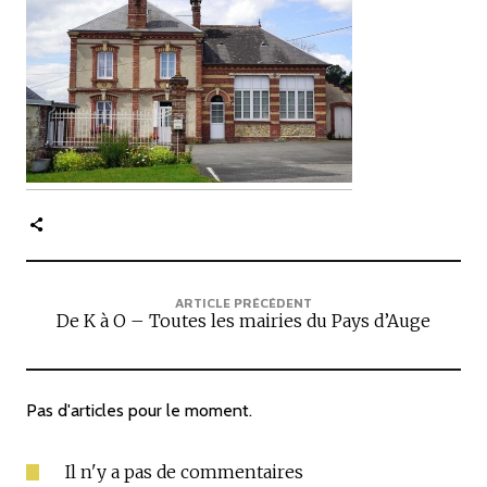
c
i
p
a
l
e
ARTICLE PRÉCÉDENT
De K à O – Toutes les mairies du Pays d’Auge
Pas d'articles pour le moment.
Il n'y a pas de commentaires