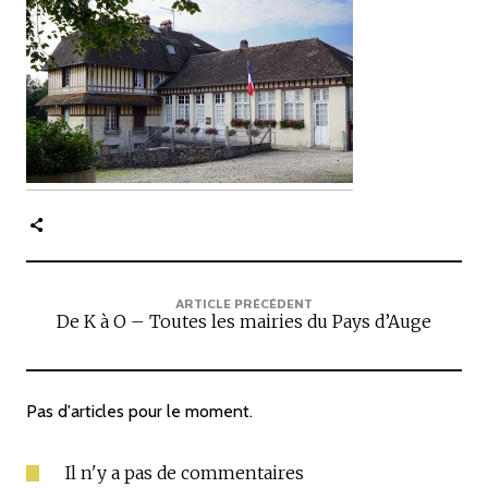
c
i
p
a
l
e
ARTICLE PRÉCÉDENT
De K à O – Toutes les mairies du Pays d’Auge
Pas d'articles pour le moment.
Il n'y a pas de commentaires