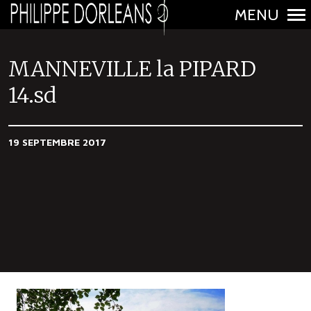
MENU
N
a
MANNEVILLE la PIPARD
v
14.sd
i
g
a
19 SEPTEMBRE 2017
t
i
o
n
p
r
i
n