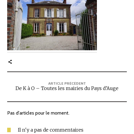
c
i
p
a
l
e
ARTICLE PRÉCÉDENT
De K à O – Toutes les mairies du Pays d’Auge
Pas d'articles pour le moment.
Il n'y a pas de commentaires