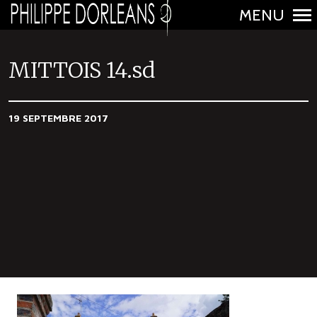
MENU
N
a
MITTOIS 14.sd
v
i
19 SEPTEMBRE 2017
g
a
t
i
o
n
p
r
i
n