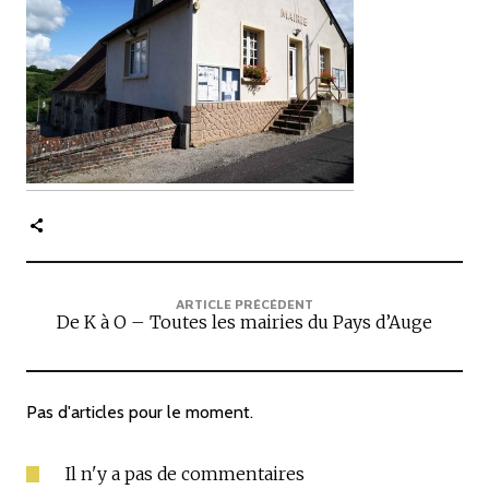
c
i
p
a
l
e
ARTICLE PRÉCÉDENT
De K à O – Toutes les mairies du Pays d’Auge
Pas d'articles pour le moment.
Il n'y a pas de commentaires