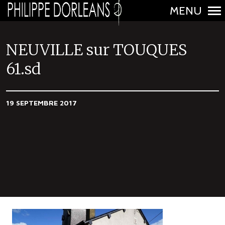
MENU
N
a
NEUVILLE sur TOUQUES
v
61.sd
i
g
a
19 SEPTEMBRE 2017
t
i
o
n
p
r
i
n