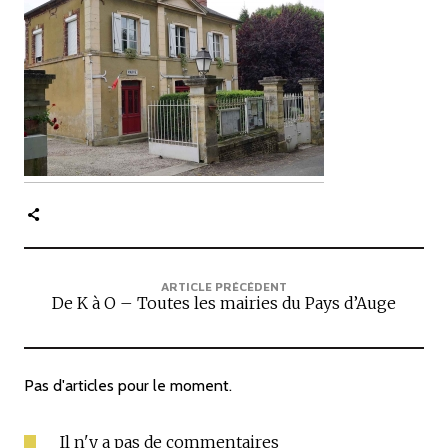
c
i
p
a
l
e
ARTICLE PRÉCÉDENT
De K à O – Toutes les mairies du Pays d’Auge
Pas d'articles pour le moment.
Il n'y a pas de commentaires