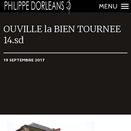
MENU
N
a
OUVILLE la BIEN TOURNEE
v
14.sd
i
g
a
19 SEPTEMBRE 2017
t
i
o
n
p
r
i
n