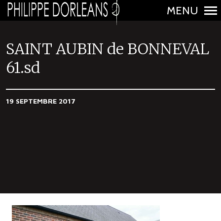
MENU
N
a
SAINT AUBIN de BONNEVAL
v
61.sd
i
g
a
19 SEPTEMBRE 2017
t
i
o
n
p
r
i
n