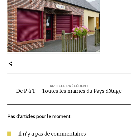
c
i
p
a
l
e
ARTICLE PRÉCÉDENT
De P à T – Toutes les mairies du Pays d’Auge
Pas d'articles pour le moment.
Il n'y a pas de commentaires