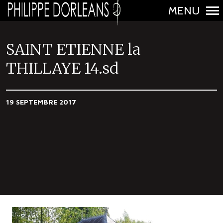
MENU
N
a
SAINT ETIENNE la
v
THILLAYE 14.sd
i
g
a
19 SEPTEMBRE 2017
t
i
o
n
p
r
i
n