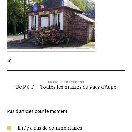
c
i
p
a
l
e
ARTICLE PRÉCÉDENT
De P à T – Toutes les mairies du Pays d’Auge
Pas d'articles pour le moment.
Il n'y a pas de commentaires