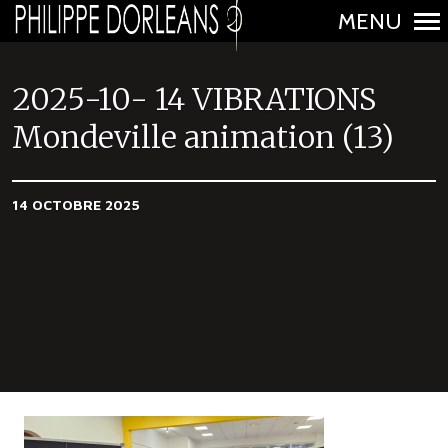
MENU
N
a
2025-10- 14 VIBRATIONS
v
Mondeville animation (13)
i
g
a
14 OCTOBRE 2025
t
i
o
n
p
r
i
n