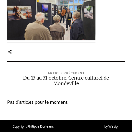
c
i
p
a
l
e
ARTICLE PRÉCÉDENT
Du 13 au 31 octobre. Centre culturel de
Mondeville
Pas d'articles pour le moment.
Copyright Philippe Dorleans
by Wesign