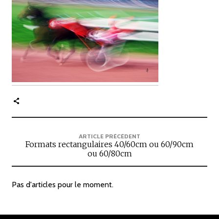
c
i
p
a
l
e
ARTICLE PRÉCÉDENT
Formats rectangulaires 40/60cm ou 60/90cm
ou 60/80cm
Pas d'articles pour le moment.