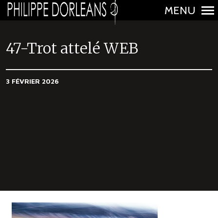
MENU
N
a
47-Trot attelé WEB
v
i
3 FÉVRIER 2026
g
a
t
i
o
n
p
r
i
n