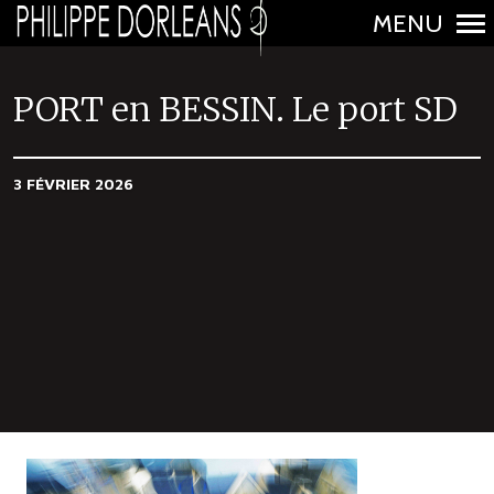
MENU
N
a
PORT en BESSIN. Le port SD
v
i
3 FÉVRIER 2026
g
a
t
i
o
n
p
r
i
n