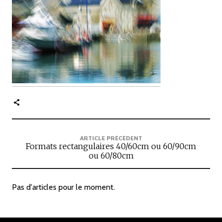
c
i
p
a
l
e
ARTICLE PRÉCÉDENT
Formats rectangulaires 40/60cm ou 60/90cm
ou 60/80cm
Pas d'articles pour le moment.