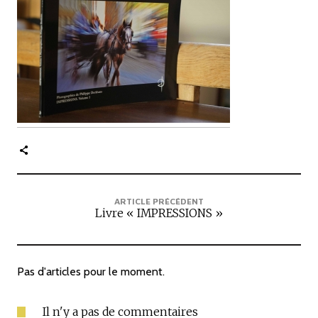
c
i
p
a
l
e
ARTICLE PRÉCÉDENT
Livre « IMPRESSIONS »
Pas d'articles pour le moment.
Il n'y a pas de commentaires