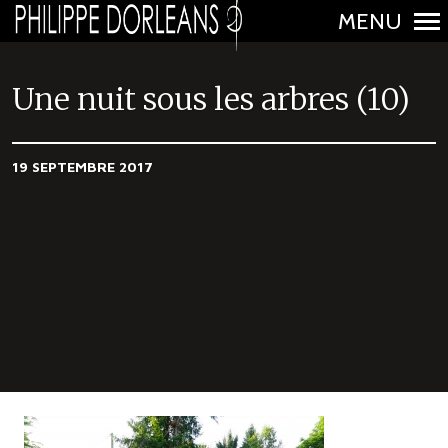
MENU
N
a
Une nuit sous les arbres (10)
v
i
19 SEPTEMBRE 2017
g
a
t
i
o
n
p
r
i
n