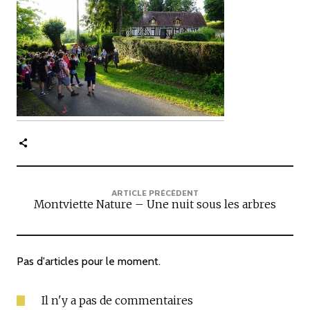
c
i
p
a
l
e
ARTICLE PRÉCÉDENT
Montviette Nature – Une nuit sous les arbres
Pas d'articles pour le moment.
Il n'y a pas de commentaires