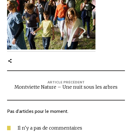
c
i
p
a
l
e
ARTICLE PRÉCÉDENT
Montviette Nature – Une nuit sous les arbres
Pas d'articles pour le moment.
Il n'y a pas de commentaires