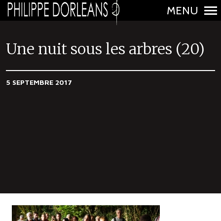
MENU
N
a
Une nuit sous les arbres (20)
v
i
5 SEPTEMBRE 2017
g
a
t
i
o
n
p
r
i
n