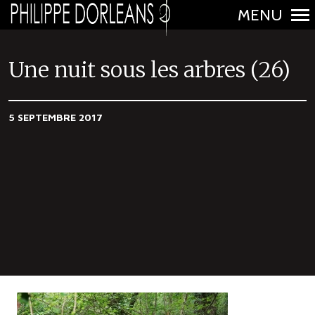
MENU
N
a
Une nuit sous les arbres (26)
v
i
5 SEPTEMBRE 2017
g
a
t
i
o
n
p
r
i
n