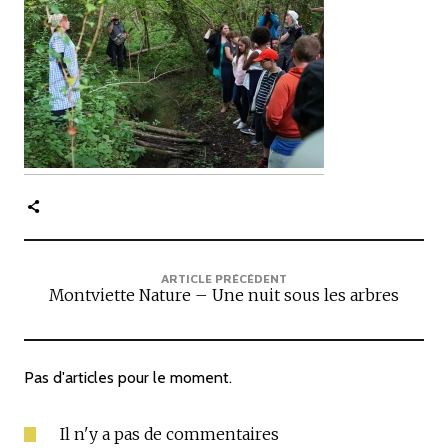
c
i
p
a
l
e
ARTICLE PRÉCÉDENT
Montviette Nature – Une nuit sous les arbres
Pas d'articles pour le moment.
Il n'y a pas de commentaires