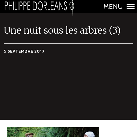
MENU
N
a
Une nuit sous les arbres (3)
v
i
5 SEPTEMBRE 2017
g
a
t
i
o
n
p
r
i
n