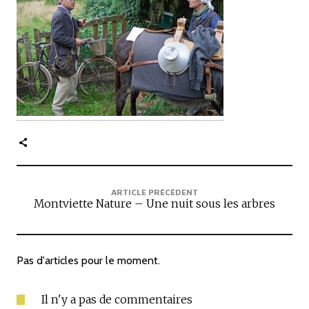
c
i
p
a
l
e
ARTICLE PRÉCÉDENT
Montviette Nature – Une nuit sous les arbres
Pas d'articles pour le moment.
Il n'y a pas de commentaires