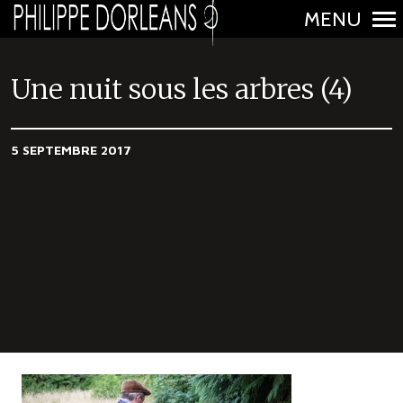
MENU
N
a
Une nuit sous les arbres (4)
v
i
5 SEPTEMBRE 2017
g
a
t
i
o
n
p
r
i
n