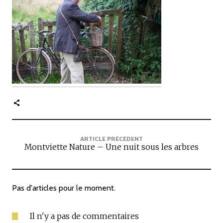
c
i
p
a
l
e
ARTICLE PRÉCÉDENT
Montviette Nature – Une nuit sous les arbres
Pas d'articles pour le moment.
Il n'y a pas de commentaires