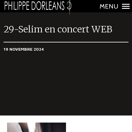
MENU
N
a
29-Selim en concert WEB
v
i
19 NOVEMBRE 2024
g
a
t
i
o
n
p
r
i
n