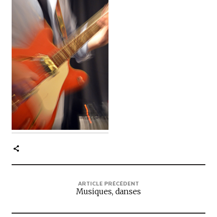
c
i
p
a
l
e
ARTICLE PRÉCÉDENT
Musiques, danses