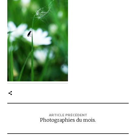
c
i
p
a
l
e
ARTICLE PRÉCÉDENT
Photographies du mois.