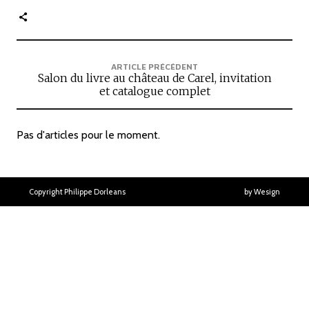
c
i
p
ARTICLE PRÉCÉDENT
Salon du livre au château de Carel, invitation
a
et catalogue complet
l
e
Pas d'articles pour le moment.
Copyright Philippe Dorleans
by Wesign