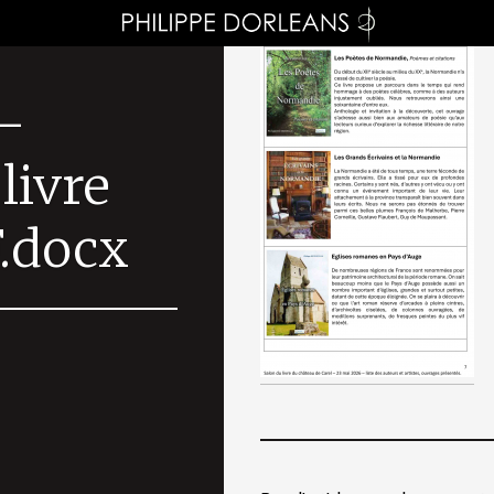
–
livre
.docx