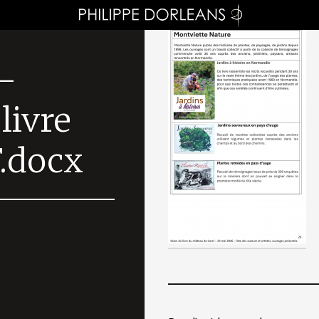
–
livre
.docx