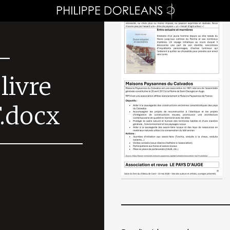
–
livre
.docx