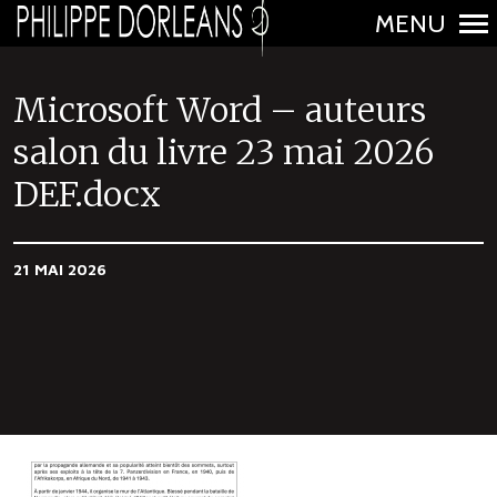
MENU
N
a
Microsoft Word – auteurs
v
salon du livre 23 mai 2026
i
DEF.docx
g
a
t
21 MAI 2026
i
o
n
p
r
i
n