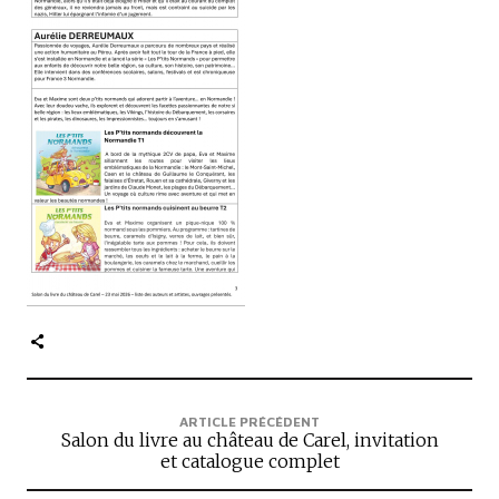
c
i
p
a
l
e
ARTICLE PRÉCÉDENT
Salon du livre au château de Carel, invitation
et catalogue complet