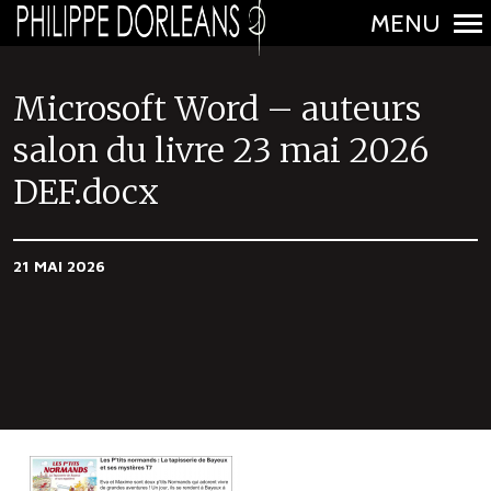
MENU
N
a
Microsoft Word – auteurs
v
salon du livre 23 mai 2026
i
DEF.docx
g
a
t
21 MAI 2026
i
o
n
p
r
i
n