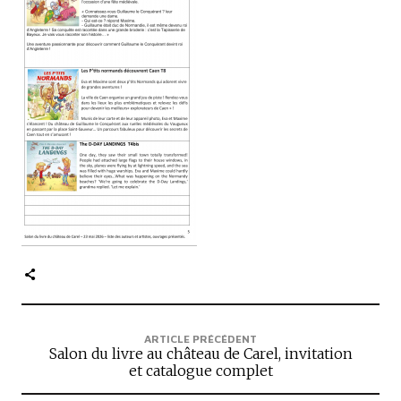
c
i
p
a
l
e
ARTICLE PRÉCÉDENT
Salon du livre au château de Carel, invitation
et catalogue complet