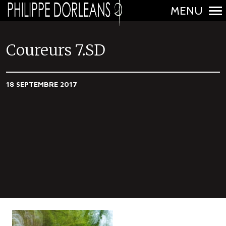
MENU
N
a
Coureurs 7.SD
v
i
18 SEPTEMBRE 2017
g
a
t
i
o
n
p
r
i
n