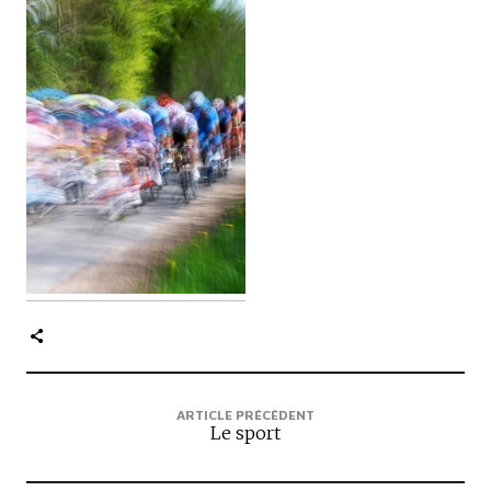
c
i
p
a
l
e
ARTICLE PRÉCÉDENT
Le sport