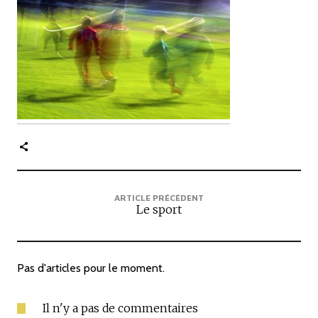
c
i
p
a
l
e
ARTICLE PRÉCÉDENT
Le sport
Pas d'articles pour le moment.
Il n'y a pas de commentaires