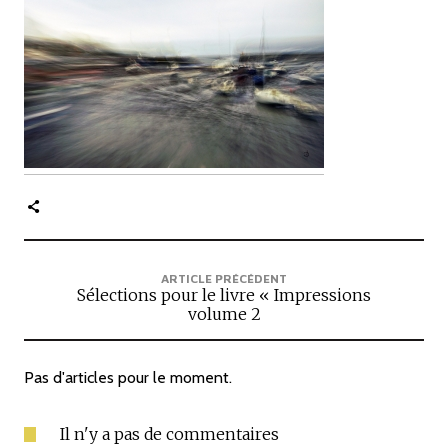
c
i
p
a
l
e
ARTICLE PRÉCÉDENT
Sélections pour le livre « Impressions
volume 2
Pas d'articles pour le moment.
Il n'y a pas de commentaires