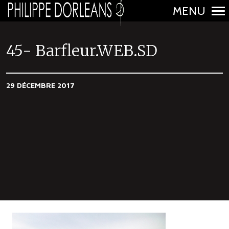
MENU
N
a
45- Barfleur.WEB.SD
v
i
29 DÉCEMBRE 2017
g
a
t
i
o
n
p
r
i
n