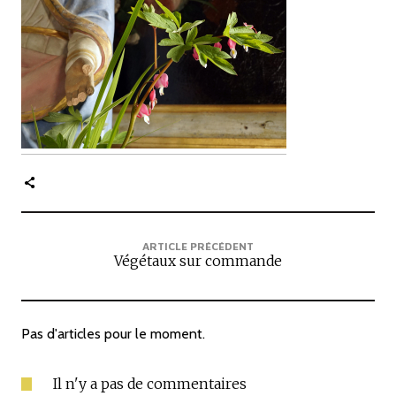
c
i
p
a
l
e
ARTICLE PRÉCÉDENT
Végétaux sur commande
Pas d'articles pour le moment.
Il n'y a pas de commentaires