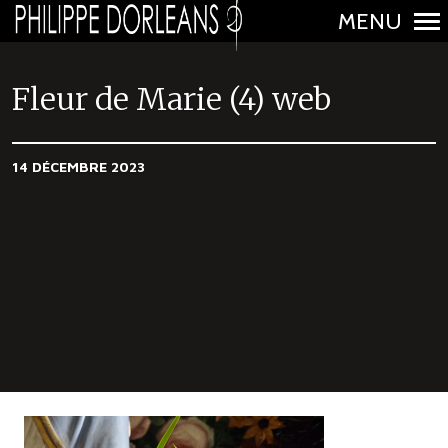
MENU
N
a
Fleur de Marie (4) web
v
i
14 DÉCEMBRE 2023
g
a
t
i
o
n
p
r
i
n