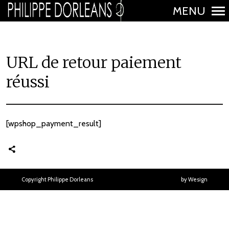
MENU
N
a
URL de retour paiement
v
i
réussi
g
a
t
[wpshop_payment_result]
i
o
n
p
Copyright Philippe Dorleans
by Wesign
r
i
n