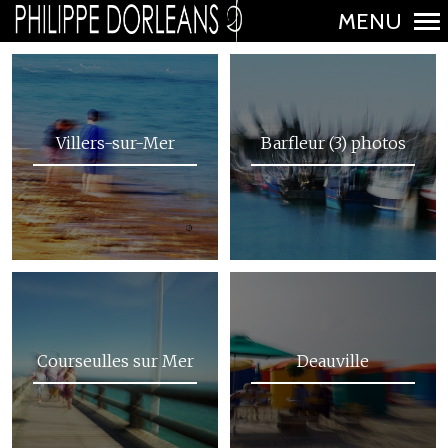
MENU
N
a
v
Villers-sur-Mer
i
Barfleur (3) photos
g
a
t
i
o
n
p
Courseulles sur Mer
Deauville
r
i
n