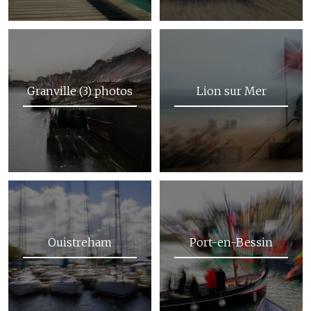
c
i
p
a
Granville (3) photos
Lion sur Mer
l
e
Ouistreham
Port-en-Bessin