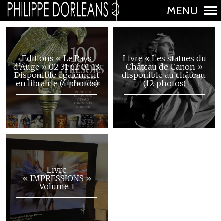
MENU
N
a
v
Editions « Le Pays
Livre « Les statues du
d’Auge » 02 31 62 01 13.
Château de Canon »
i
Disponible également
disponible au château.
en librairie (4 photos)
(12 photos)
g
a
t
i
o
n
Livre
p
« IMPRESSIONS »
Volume 1
r
i
n